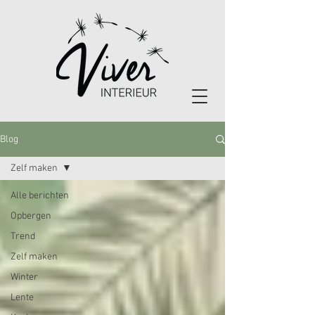
Blog
Zelf maken
Alle berichten
Opbergen
Trend
Zelf maken
Winter
Lente