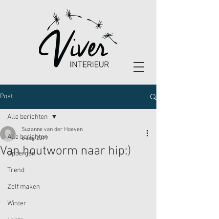
Post
Alle berichten
Suzanne van der Hoeven
Alle berichten
6 aug 2019
Van houtworm naar hip:)
Opbergen
Trend
Zelf maken
Winter