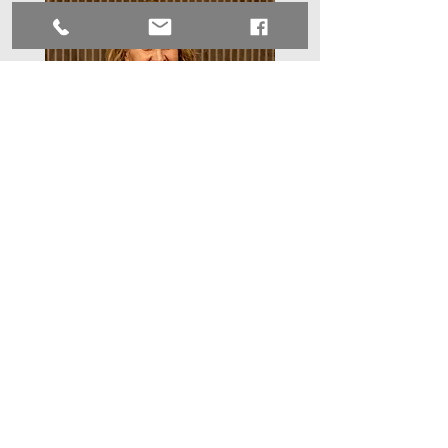
Ik ben Louise van der Hoeven. Het is ontzettend
mooi om, met mijn interesse voor het interieur,
mee te kunnen helpen bij Viver Interieur. Op de
achtergrond voer ik allerlei hand- en spandiensten
uit. Wellicht komt u mij tegen bij het afstijlen van
uw woning. Dit doen wij namelijk altijd gezellig
samen.