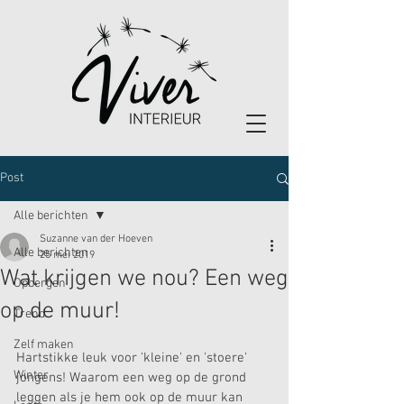
Post
Alle berichten
Suzanne van der Hoeven
Alle berichten
25 mei 2019
Wat krijgen we nou? Een weg
Opbergen
op de muur!
Trend
Zelf maken
Hartstikke leuk voor 'kleine' en 'stoere' 
Winter
jongens! Waarom een weg op de grond 
leggen als je hem ook op de muur kan 