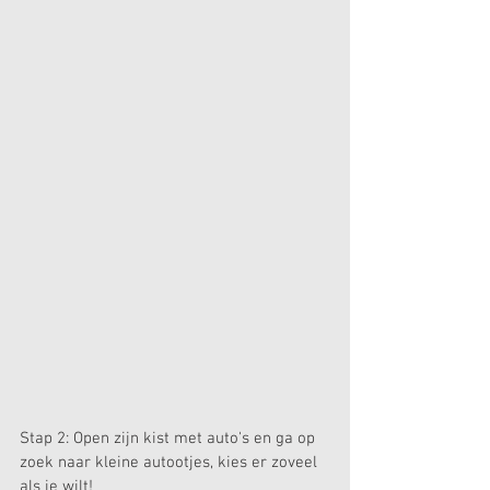
Stap 2: Open zijn kist met auto's en ga op 
zoek naar kleine autootjes, kies er zoveel 
als je wilt!