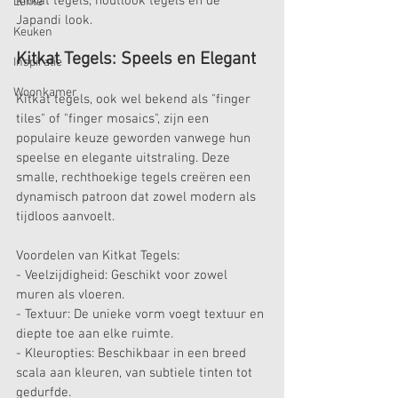
kitkat tegels, houtlook tegels en de 
Lente
Japandi look.
Keuken
Kitkat Tegels: Speels en Elegant
Inspiratie
Woonkamer
Kitkat tegels, ook wel bekend als "finger 
tiles" of "finger mosaics", zijn een 
populaire keuze geworden vanwege hun 
speelse en elegante uitstraling. Deze 
smalle, rechthoekige tegels creëren een 
dynamisch patroon dat zowel modern als 
tijdloos aanvoelt.
Voordelen van Kitkat Tegels:
- Veelzijdigheid: Geschikt voor zowel 
muren als vloeren.
- Textuur: De unieke vorm voegt textuur en 
diepte toe aan elke ruimte.
- Kleuropties: Beschikbaar in een breed 
scala aan kleuren, van subtiele tinten tot 
gedurfde.