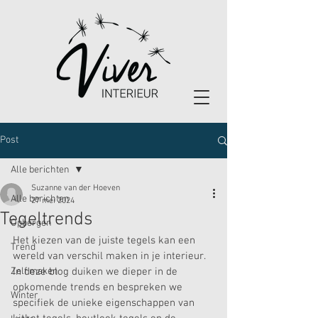
Post
Alle berichten
Suzanne van der Hoeven
Alle berichten
27 mei 2024
Tegeltrends
Opbergen
Het kiezen van de juiste tegels kan een 
Trend
wereld van verschil maken in je interieur. 
Zelf maken
In deze blog duiken we dieper in de 
opkomende trends en bespreken we 
Winter
specifiek de unieke eigenschappen van 