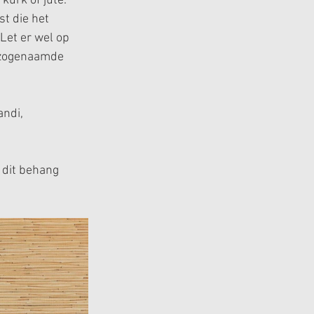
kurk of jute.
t die het 
Let er wel op 
t zogenaamde 
ndi, 
e dit behang 