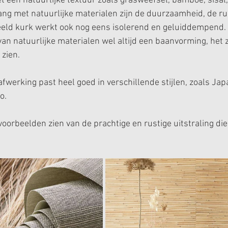
 een natuurlijke textuur zoals grasweefsel, bamboe, sisal, 
ng met natuurlijke materialen zijn de duurzaamheid, de rus
beeld kurk werkt ook nog eens isolerend en geluiddempend. 
 van natuurlijke materialen wel altijd een baanvorming, he
 zien. 
fwerking past heel goed in verschillende stijlen, zoals Japa
o.
e voorbeelden zien van de prachtige en rustige uitstraling di