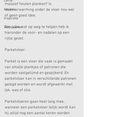
Lente
massief houten planken? Is 
Keuken
vloerverwarming onder de vloer nou wel 
of geen goed idee.
Inspiratie
Om jullie wat op weg te helpen heb ik 
Woonkamer
hieronder de voor- en nadelen op een 
rijtje gezet.
Parketvloer:
Parket is een vloer die vaak is gemaakt 
van smalle plankjes of patronen die 
worden vastgelijmd en gespijkerd. En 
parketvloer kan in verschillende patronen 
gelegd worden en wordt afgewerkt met 
lak, was of olie.
Parketvloeren gaan heel lang mee, 
wanneer een parketvloer lelijk wordt kan 
hij altijd nog een aantal keren worden 