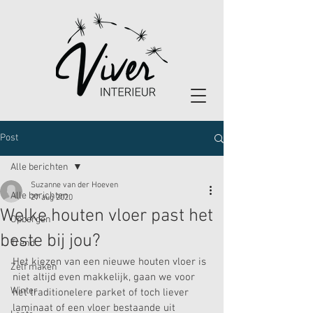
Post
Alle berichten
Suzanne van der Hoeven
Alle berichten
27 aug 2020
Welke houten vloer past het
Opbergen
beste bij jou?
Trend
Het kiezen van een nieuwe houten vloer is 
Zelf maken
niet altijd even makkelijk, gaan we voor 
Winter
het traditionelere parket of toch liever 
laminaat of een vloer bestaande uit 