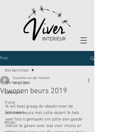
Post
Alle berichten
Suzanne van der Hoeven
Alle berichten
10 okt 2019
Vtwonen beurs 2019
Opbergen
Trend
Ik wil heel graag de ideeën over de 
Zelf maken
vtwonen beurs met jullie delen! Ik heb 
veel foto's gemaakt om jullie een goede 
Winter
indruk te geven over wat voor moois er 