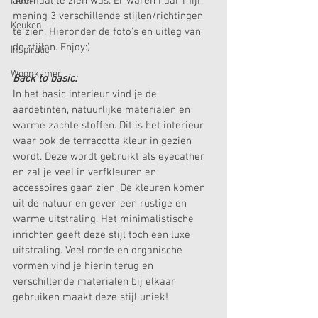
allemaal te zien was. Er waren naar mijn 
Lente
mening 3 verschillende stijlen/richtingen 
Keuken
te zien. Hieronder de foto's en uitleg van 
de stijlen. Enjoy:)
Inspiratie
Woonkamer
Back to basic:
In het basic interieur vind je de 
aardetinten, natuurlijke materialen en 
warme zachte stoffen. Dit is het interieur 
waar ook de terracotta kleur in gezien 
wordt. Deze wordt gebruikt als eyecather 
en zal je veel in verfkleuren en 
accessoires gaan zien. De kleuren komen 
uit de natuur en geven een rustige en 
warme uitstraling. Het minimalistische 
inrichten geeft deze stijl toch een luxe 
uitstraling. Veel ronde en organische 
vormen vind je hierin terug en 
verschillende materialen bij elkaar 
gebruiken maakt deze stijl uniek!