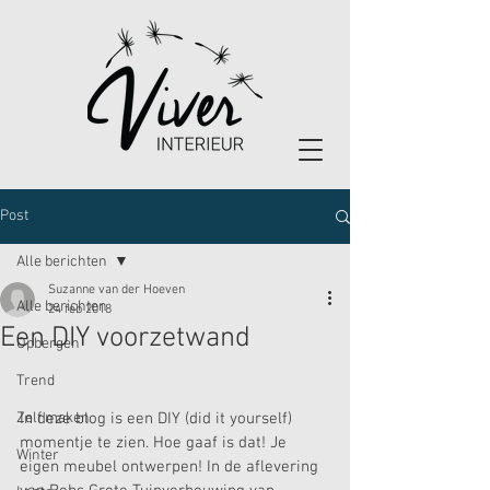
Post
Alle berichten
Suzanne van der Hoeven
Alle berichten
24 feb 2018
Een DIY voorzetwand
Opbergen
Trend
Zelf maken
In deze blog is een DIY (did it yourself) 
momentje te zien. Hoe gaaf is dat! Je 
Winter
eigen meubel ontwerpen! In de aflevering 