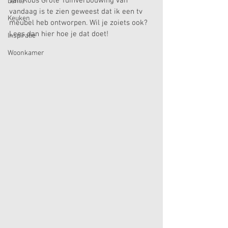
van Robs Grote Tuinverbouwing van 
Lente
vandaag is te zien geweest dat ik een tv 
Keuken
meubel heb ontworpen. Wil je zoiets ook? 
Lees dan hier hoe je dat doet!
Inspiratie
Woonkamer