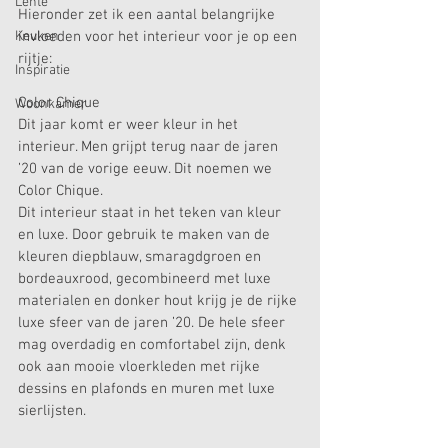
Lente
Hieronder zet ik een aantal belangrijke 
Keuken
invloeden voor het interieur voor je op een 
rijtje:
Inspiratie
Color Chique
Woonkamer
Dit jaar komt er weer kleur in het 
interieur. Men grijpt terug naar de jaren 
’20 van de vorige eeuw. Dit noemen we 
Color Chique.
Dit interieur staat in het teken van kleur 
en luxe. Door gebruik te maken van de 
kleuren diepblauw, smaragdgroen en 
bordeauxrood, gecombineerd met luxe 
materialen en donker hout krijg je de rijke 
luxe sfeer van de jaren ’20. De hele sfeer 
mag overdadig en comfortabel zijn, denk 
ook aan mooie vloerkleden met rijke 
dessins en plafonds en muren met luxe 
sierlijsten.