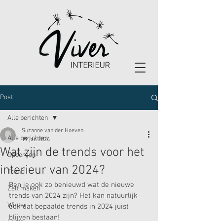
Post
Alle berichten
Suzanne van der Hoeven
Alle berichten
19 jan 2024
Wat zijn de trends voor het
Opbergen
interieur van 2024?
Trend
Ben je ook zo benieuwd wat de nieuwe 
Zelf maken
trends van 2024 zijn? Het kan natuurlijk 
Winter
ook dat bepaalde trends in 2024 juist 
blijven bestaan!