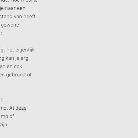
nde. Hoe mooi je 
 je naar een 
stand van heeft 
s gewone 
:
t het eigenlijk 
g kan je erg 
en en ook 
en gebruikt of 
e 
md. Al deze 
amp of 
ijn.