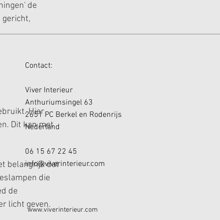
ningen' de 
gericht, 
Contact:
Viver Interieur
Anthuriumsingel 63
bruikt. Hier 
2651 PC Berkel en Rodenrijs
n. Dit kan met 
Nederland
06 15 67 22 45
info@viverinterieur.com
et belangrijk dat 
eeslampen die 
ed de 
r licht geven. 
www.viverinterieur.com