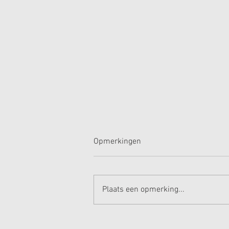
Opmerkingen
Plaats een opmerking...
Keukenbeurs 2024