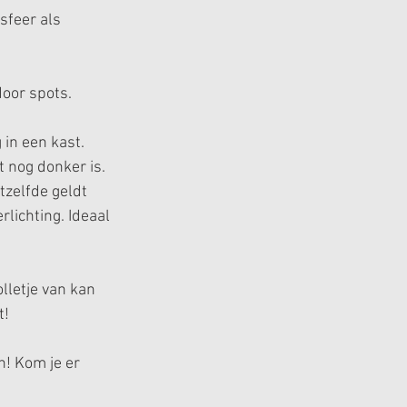
sfeer als 
door spots. 
 in een kast. 
t nog donker is. 
tzelfde geldt 
rlichting. Ideaal 
olletje van kan
t!
n! Kom je er 