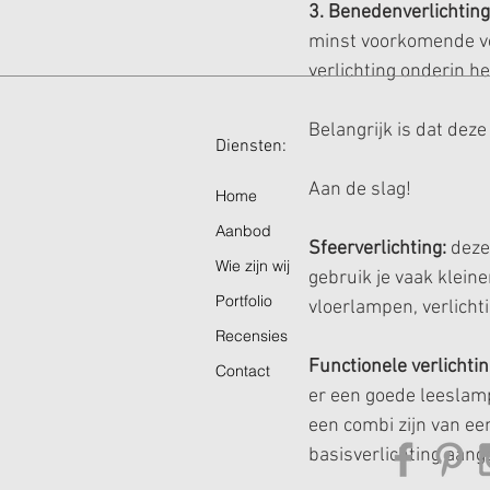
3. Benedenverlichting
minst voorkomende ver
verlichting onderin he
Belangrijk is dat deze
Diensten: Ope
Aan de slag!
Home
Aanbod
Sfeerverlichting:
 deze
Wie zijn wij
gebruik je vaak klein
Portfolio
vloerlampen, verlicht
Recensies
Functionele verlichtin
Contact
er een goede leeslamp
een combi zijn van ee
basisverlichting aang