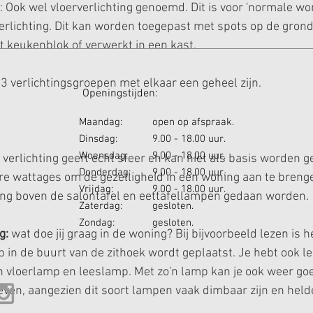
: Ook wel vloerverlichting genoemd. Dit is voor 'normale wo
lichting. Dit kan worden toegepast met spots op de grond 
t keukenblok of verwerkt in een kast. 
 3 verlichtingsgroepen met elkaar een geheel zijn. 
ningstijden:
Maandag:
open op afspraak.
Dinsdag:
9.00 - 18.00 uur.
Woensdag:
9.00 - 18.00 uur.
 verlichting geeft echt sfeer en kan niet als basis worden ge
Donderdag:
9.00 - 18.00 uur.
ere wattages om de gezelligheid in een woning aan te brenge
Vrijdag:
9.00 - 18.00 uur.
ing boven de salontafel en eettafellampen gedaan worden. 
Zaterdag:
gesloten.
Zondag:
gesloten.
g:
 wat doe jij graag in de woning? Bij bijvoorbeeld lezen is h
 in de buurt van de zithoek wordt geplaatst. Je hebt ook l
n vloerlamp en leeslamp. Met zo'n lamp kan je ook weer go
even, aangezien dit soort lampen vaak dimbaar zijn en helde