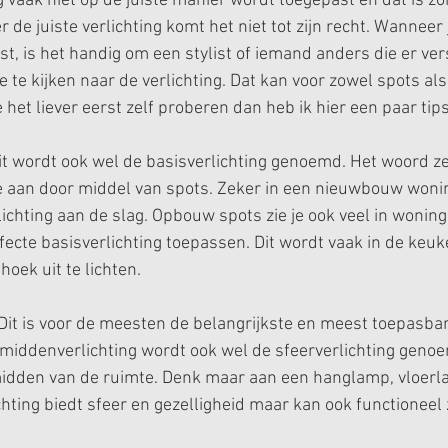
g vaak niet op de juiste manier wordt toegepast en dat is zo
er de juiste verlichting komt het niet tot zijn recht. Wanneer
t, is het handig om een stylist of iemand anders die er ver
e te kijken naar de verlichting. Dat kan voor zowel spots al
e het liever eerst zelf proberen dan heb ik hier een paar tips
it wordt ook wel de basisverlichting genoemd. Het woord zeg
f je aan door middel van spots. Zeker in een nieuwbouw wonin
ichting aan de slag. Opbouw spots zie je ook veel in woning
fecte basisverlichting toepassen. Dit wordt vaak in de keuk
oek uit te lichten. 
 Dit is voor de meesten de belangrijkste en meest toepasbar
 middenverlichting wordt ook wel de sfeerverlichting genoe
t midden van de ruimte. Denk maar aan een hanglamp, vloerl
hting biedt sfeer en gezelligheid maar kan ook functioneel z