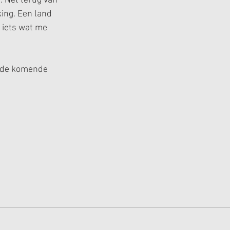
n. Net terug van 
king. Een land 
 iets wat me 
r de komende 