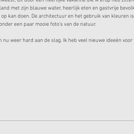
geweest, dit door een heerlijke vakantie die ik erop heb zitte
and met zijn blauwe water, heerlijk eten en gastvrije bevol
e op kan doen. De architectuur en het gebruik van kleuren is
onder een paar mooie foto's van de natuur.
 nu weer hard aan de slag. Ik heb veel nieuwe ideeën voo