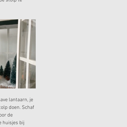
e stolp te 
ve lantaarn, je 
tolp doen. Schaf 
oor de 
 huisjes bij 