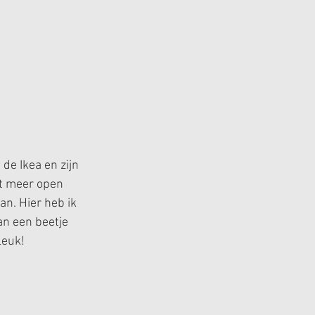
de Ikea en zijn 
at meer open 
an. Hier heb ik 
an een beetje 
leuk!