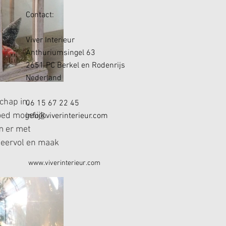
Contact:
Viver Interieur
Anthuriumsingel 63
2651 PC Berkel en Rodenrijs
Nederland
chap in, 
06 15 67 22 45
ed mogelijk. 
info@viverinterieur.com
m er met 
feervol en maak 
www.viverinterieur.com