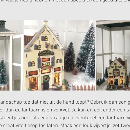
hil wat je nodig hebt om het een speels en een goed uitziend
landschap toe dat niet uit de hand loopt? Gebruik dan een ga
er dan de lantaarn is en vol=vol. Je kan dit ook onder een s
steentjes neer als een straatje en eventueel een lantaarn v
je creativiteit erop los laten. Maak een leuk vijvertje, zet twee