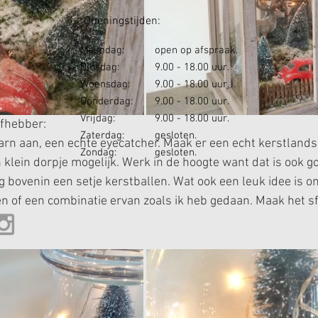
ningstijden:
Maandag:
open op afspraak.
Dinsdag:
9.00 - 18.00 uur.
Woensdag:
9.00 - 18.00 uur.
Donderdag:
9.00 - 18.00 uur.
Vrijdag:
9.00 - 18.00 uur.
efhebber:
Zaterdag:
gesloten.
arn aan, een echte eyecatcher. Maak er een echt kerstlands
Zondag:
gesloten.
 klein dorpje mogelijk. Werk in de hoogte want dat is ook go
 bovenin een setje kerstballen. Wat ook een leuk idee is o
ken of een combinatie ervan zoals ik heb gedaan. Maak het s