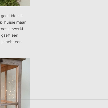
 goed idee. Ik 
ax huisje maar 
t mos gewerkt 
 geeft een 
 je hebt een 