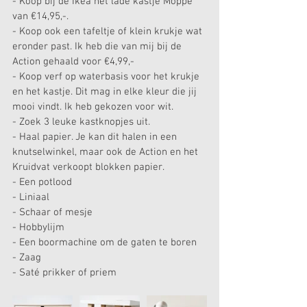
- Koop bij de Ikea het lade kastje Moppe 
van €14,95,-.
- Koop ook een tafeltje of klein krukje wat 
eronder past. Ik heb die van mij bij de 
Action gehaald voor €4,99,-
- Koop verf op waterbasis voor het krukje 
en het kastje. Dit mag in elke kleur die jij 
mooi vindt. Ik heb gekozen voor wit.
- Zoek 3 leuke kastknopjes uit.
- Haal papier. Je kan dit halen in een 
knutselwinkel, maar ook de Action en het 
Kruidvat verkoopt blokken papier.
- Een potlood
- Liniaal
- Schaar of mesje
- Hobbylijm
- Een boormachine om de gaten te boren
- Zaag
- Saté prikker of priem