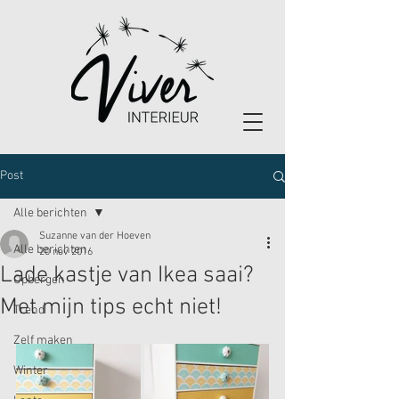
Post
Alle berichten
Suzanne van der Hoeven
Alle berichten
20 nov 2016
Lade kastje van Ikea saai?
Opbergen
Met mijn tips echt niet!
Trend
Zelf maken
Winter