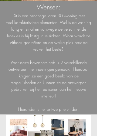
Wensen:
Dit is een prachtige jaren 30 woning met
veel
karakteri
stieke
elementen. Wel is de woning
lang en smal en vanwege de verschillende
hoekjes is hij lastig in te richten. Waar wordt de
zithoek
gecreëerd
en op welke plek past de
keuken het beste
?
Voor deze bewoners heb ik 2 verschillende
ontwerpen met indelingen gemaakt. Hierdoor
krijgen ze een goed beeld van de
mogelijkheden en kunnen ze de ontwerpen
gebruiken bij het realiseren van het nieuwe
interieur!
Hieronder is het ontwerp te vinden: