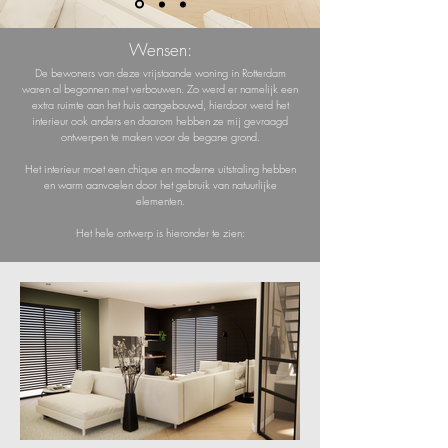
Wensen:
De bewoners van deze vrijstaande woning in Rotterdam
waren al begonnen met verbouwen. Zo werd er namelijk een
extra ruimte aan het huis aangebouwd, hierdoor werd het
interieur ook anders en daarom hebben ze mij gevraagd
ontwerpen te maken voor de begane grond.
Het interieur moet een chique en moderne uitstraling hebben
en warm aanvoelen door het gebruik van natuurlijke
elementen.
Het hele ontwerp is hieronder te zien: