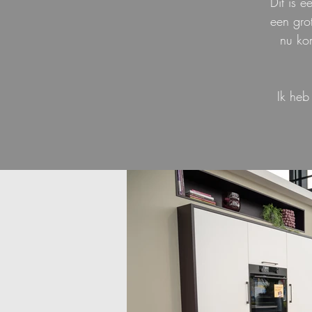
Dit is 
een gro
nu ko
Ik heb