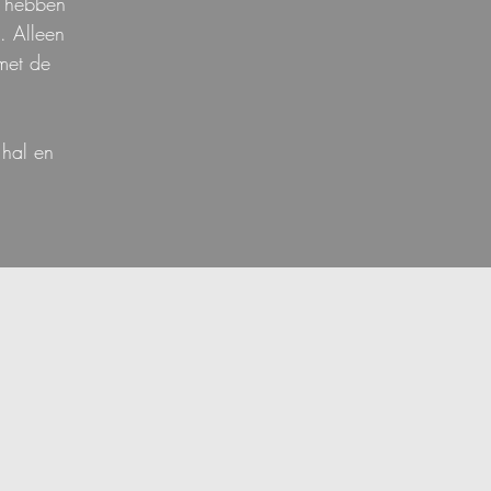
s hebben
. Alleen
met de
 hal en